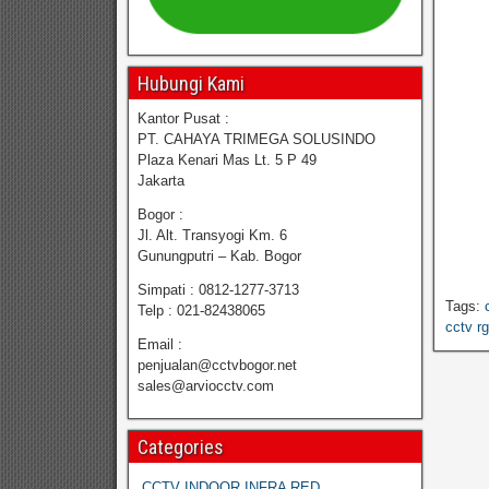
Hubungi Kami
Kantor Pusat :
PT. CAHAYA TRIMEGA SOLUSINDO
Plaza Kenari Mas Lt. 5 P 49
Jakarta
Bogor :
Jl. Alt. Transyogi Km. 6
Gunungputri – Kab. Bogor
Simpati : 0812-1277-3713
Tags:
Telp : 021-82438065
cctv r
Email :
penjualan@cctvbogor.net
sales@arviocctv.com
Categories
CCTV INDOOR INFRA RED