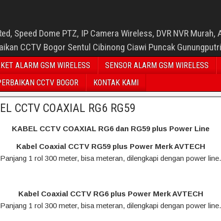
Red, Speed Dome PTZ, IP Camera Wireless, DVR NVR Murah, 
baikan CCTV Bogor Sentul Cibinong Ciawi Puncak Gunungputr
KET ALARM GSM WIRELESS
SENSOR ALARM GSM WIRELESS
PERBAIKAN CCTV BOGOR
KONTAK KAMI
EL CCTV COAXIAL RG6 RG59
KABEL CCTV COAXIAL RG6 dan RG59 plus Power Line
Kabel Coaxial CCTV RG59 plus Power Merk AVTECH
Panjang 1 rol 300 meter, bisa meteran, dilengkapi dengan power line.
Kabel Coaxial CCTV RG6 plus Power Merk AVTECH
Panjang 1 rol 300 meter, bisa meteran, dilengkapi dengan power line.