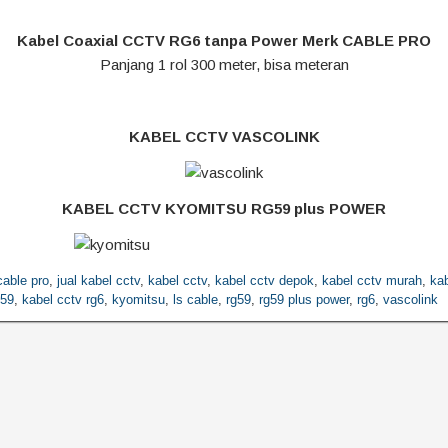
Kabel Coaxial CCTV RG6 tanpa Power Merk CABLE PRO
Panjang 1 rol 300 meter, bisa meteran
KABEL CCTV VASCOLINK
KABEL CCTV KYOMITSU RG59 plus POWER
cable pro
,
jual kabel cctv
,
kabel cctv
,
kabel cctv depok
,
kabel cctv murah
,
ka
g59
,
kabel cctv rg6
,
kyomitsu
,
ls cable
,
rg59
,
rg59 plus power
,
rg6
,
vascolink