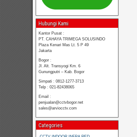
Hubungi Kami
Kantor Pusat :
PT. CAHAYA TRIMEGA SOLUSINDO
Plaza Kenari Mas Lt. 5 P 49
Jakarta
Bogor :
Jl. Alt. Transyogi Km. 6
Gunungputri – Kab. Bogor
Simpati : 0812-1277-3713
Telp : 021-82438065
Email :
penjualan@cctvbogor.net
sales@arviocctv.com
Categories
CCTV INDOOR INFRA RED