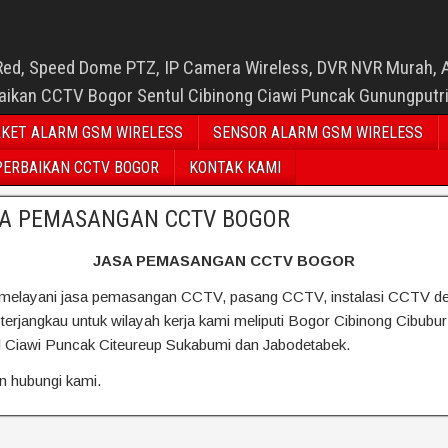
Red, Speed Dome PTZ, IP Camera Wireless, DVR NVR Murah, 
baikan CCTV Bogor Sentul Cibinong Ciawi Puncak Gunungputr
KET ALARM GSM WIRELESS
SENSOR ALARM GSM WIRELESS
PERBAIKAN CCTV BOGOR
KONTAK KAMI
A PEMASANGAN CCTV BOGOR
JASA PEMASANGAN CCTV BOGOR
melayani jasa pemasangan CCTV, pasang CCTV, instalasi CCTV d
 terjangkau untuk wilayah kerja kami meliputi Bogor Cibinong Cibubur
l Ciawi Puncak Citeureup Sukabumi dan Jabodetabek.
an hubungi kami.