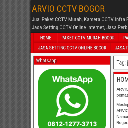
ARVIO CCTV BOGOR
Jual Paket CCTV Murah, Kamera CCTV Infra 
Jasa Setting CCTV Online Internet, Jasa Per
HOME
PAKET CCTV MURAH BOGOR
PA
JASA SETTING CCTV ONLINE BOGOR
JASA 
Whatsapp
Tag:
HO
ARVIO
pemas
Meski
ARVIO
Namun
Bogor