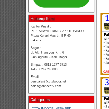
Hubungi Kami
Kantor Pusat :
PT. CAHAYA TRIMEGA SOLUSINDO
Plaza Kenari Mas Lt. 5 P 49
Jakarta
Bogor :
Jl. Alt. Transyogi Km. 6
Gunungputri – Kab. Bogor
Simpati : 0812-1277-3713
Telp : 021-82438065
Email :
penjualan@cctvbogor.net
sales@arviocctv.com
Categories
CCTV INDOOR INFRA RED