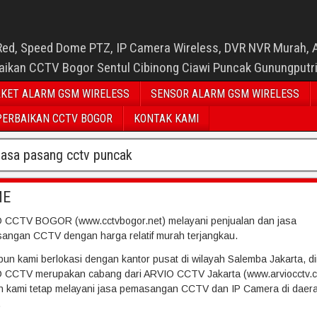
Red, Speed Dome PTZ, IP Camera Wireless, DVR NVR Murah, 
baikan CCTV Bogor Sentul Cibinong Ciawi Puncak Gunungputr
KET ALARM GSM WIRELESS
SENSOR ALARM GSM WIRELESS
PERBAIKAN CCTV BOGOR
KONTAK KAMI
jasa pasang cctv puncak
ME
 CCTV BOGOR (www.cctvbogor.net) melayani penjualan dan jasa
angan CCTV dengan harga relatif murah terjangkau.
pun kami berlokasi dengan kantor pusat di wilayah Salemba Jakarta, 
 CCTV merupakan cabang dari ARVIO CCTV Jakarta (www.arviocctv.c
 kami tetap melayani jasa pemasangan CCTV dan IP Camera di daer
.