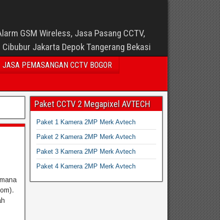
Alarm GSM Wireless, Jasa Pasang CCTV,
i Cibubur Jakarta Depok Tangerang Bekasi
JASA PEMASANGAN CCTV BOGOR
Paket CCTV 2 Megapixel AVTECH
Paket 1 Kamera 2MP Merk Avtech
Paket 2 Kamera 2MP Merk Avtech
Paket 3 Kamera 2MP Merk Avtech
Paket 4 Kamera 2MP Merk Avtech
dimana
om).
ah